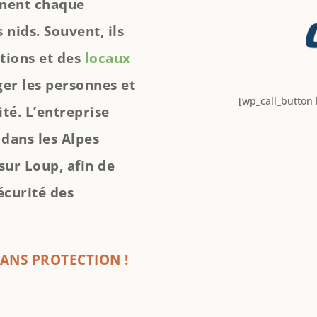
nnent chaque
nids. Souvent, ils
ations et des
locaux
ger les personnes et
[wp_call_button
é. L’entreprise
 dans les Alpes
ur Loup, afin de
écurité des
SANS PROTECTION !