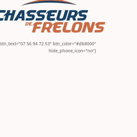
 btn_text="07 56 94 72 53" btn_color="#db8000"
hide_phone_icon="no"]