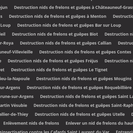
ejun
Destruction nids de frelons et guêpes à Châteauneuf-Gras
ns
Destruction nids de frelons et guêpes à Menton
Destructi
r Loup
Destruction nids de frelons et guêpes Bar sur Loup
eil
Destruction nids de frelons et guêpes Biot
Destruction n
ur-Roya
Destruction nids de frelons et guêpes Callian
Destruc
neuf-Villevieille
Destruction nids de frelons et guêpes Contes
e
Destruction nids de frelons et guêpes Fréjus
Destruction n
ret
Destruction nids de frelons et guêpes Le Tignet
lieu-la-Napoule
Destruction nids de frelons et guêpes Mougins
sur-Argens
Destruction nids de frelons et guêpes Roquebillière
brune-sur-Argens
Destruction nids de frelons et guêpes Saint 
Martin Vésubie
Destruction nids de frelons et guêpes Saint-Rap
llier-de-Thiey
Destruction nids de frelons et guêpes Utelle
Enlèvement nids de frelons
Enlever un nid de frelons du hau
sinsectisation contre les Cafards Saint Laurent du Var
Entrepri