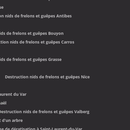
se
on nids de frelons et guêpes Antibes
ids de frelons et guêpes Bouyon
tion nids de frelons et guêpes Carros
ids de frelons et guêpes Grasse
Destruction nids de frelons et guêpes Nice
Laurent du Var
haël
Destruction nids de frelons et guêpes Valberg
t d’un arbre
se de dératisation à Saint-Laurent-du-Var