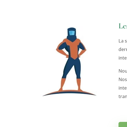
Le
La 
der
inte
Nou
Nos 
inte
tra